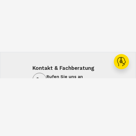
Kontakt & Fachberatung
Rufen Sie uns an
+43 1 60108-0
Schreiben Sie uns
office@spiral.at
7:00-16:00
7:00-12:30
Mo-Do
Fr
Service & Lösungen