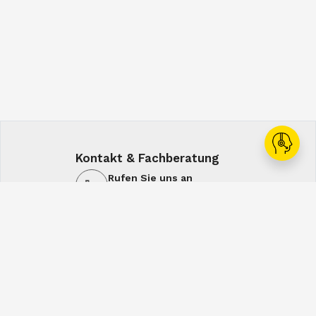
Kontakt & Fachberatung
Rufen Sie uns an
+43 1 60108-0
Schreiben Sie uns
office@spiral.at
7:00-16:00
7:00-12:30
Mo-Do
Fr
Service & Lösungen