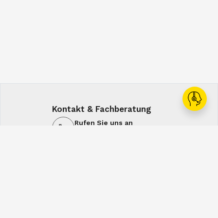
Kontakt & Fachberatung
Rufen Sie uns an
+43 1 60108-0
Schreiben Sie uns
office@spiral.at
7:00-16:00
7:00-12:30
Mo-Do
Fr
Service & Lösungen