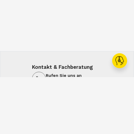
Kontakt & Fachberatung
Rufen Sie uns an
+43 1 60108-0
Schreiben Sie uns
office@spiral.at
7:00-16:00
7:00-12:30
Mo-Do
Fr
Service & Lösungen